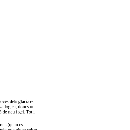
rocés dels glaciars
eva lògica, doncs un
de neu i gel. Tot i
ions (quan es
ateix que ploga sobre