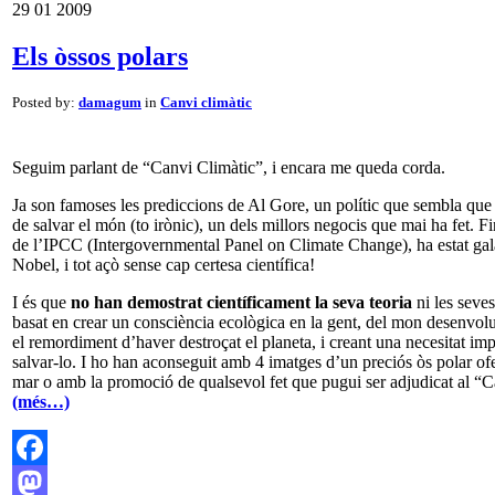
29
01
2009
Els òssos polars
Posted by:
damagum
in
Canvi climàtic
Seguim parlant de “Canvi Climàtic”, i encara me queda corda.
Ja son famoses les prediccions de Al Gore, un polític que sembla que 
de salvar el món (to irònic), un dels millors negocis que mai ha fet. Fi
de l’IPCC (Intergovernmental Panel on Climate Change), ha estat ga
Nobel, i tot açò sense cap certesa científica!
I és que
no han demostrat científicament la seva teoria
ni les seve
basat en crear un consciència ecològica en la gent, del mon desenvolu
el remordiment d’haver destroçat el planeta, i creant una necesitat imp
salvar-lo. I ho han aconseguit amb 4 imatges d’un preciós òs polar of
mar o amb la promoció de qualsevol fet que pugui ser adjudicat al “C
(més…)
Facebook