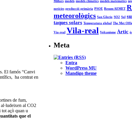
Millars
models
models climàtics
models matemàtics
ne
R
notícies
producció primària
PSOE
Resum AEMET
meteorològics
su
San Glorio
SO2
Sol
taques solars
Temperatura global
The Met Offi
Vila-real
Àrtic
Via-real
Volcanisme
ò
Meta
Entra
WordPress MU
ys. El famós “Canvi
Mandigo theme
ntífics, ha centrat en
rtines de fum,
e al·ludeixen al CO2
i tot açò quan u
quantitats que el