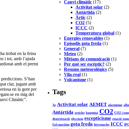
Canvi climàtic
(17)
Activitat solar
(2)
Antàrtida
(2)
Àrtic
(2)
CO2
(5)
ICCC
(2)
Temperatura global
(1)
Energies renovables
(1)
Episodis gota freda
(1)
General
(7)
ha trobat en la feina
Meteo
(2)
ns i tot, amb l’ajuda
Mitjans de comunicació
(1)
lardonat amb el premi
Per què ser escèptic?
(2)
Resums meteorològics
(5)
Vila-real
(1)
s prediccions. S’han
Volcanisme
(1)
pat clar, jugant amb
eriosa en la gent per
Tags
egant-se en mig del
anvi Climàtic”.
Activitat solar
AEMET
3g
alarmisme
alb
CO2
Antàrtida
articles
banquisa
CO2 i tem
escepticisme
desertització
eleccions
estació esqu
gota freda
ICCC
Gel marítim
hivernacles
IP