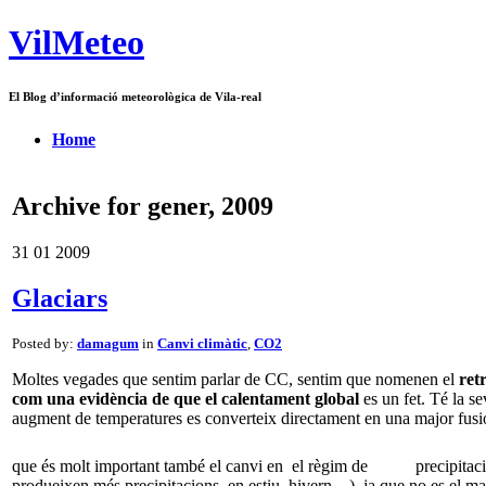
VilMeteo
El Blog d’informació meteorològica de Vila-real
Home
Archive for gener, 2009
31
01
2009
Glaciars
Posted by:
damagum
in
Canvi climàtic
,
CO2
Moltes vegades que sentim parlar de CC, sentim que nomenen el
ret
com una evidència de que el calentament global
es un fet. Té la s
augment de temperatures es converteix directament en una major fusió 
que és molt important també el canvi en el règim de
precipitac
produeixen més precipitacions, en estiu, hivern…), ja que no es el m