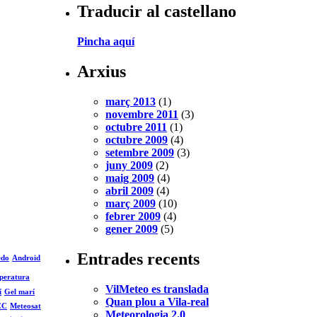
Traducir al castellano
Pincha aquí
Arxius
març 2013
(1)
novembre 2011
(3)
octubre 2011
(1)
octubre 2009
(4)
setembre 2009
(3)
juny 2009
(2)
maig 2009
(4)
abril 2009
(4)
març 2009
(10)
febrer 2009
(4)
gener 2009
(5)
Entrades recents
edo
Android
peratura
VilMeteo es translada
í
Gel marí
Quan plou a Vila-real
CC
Meteosat
Meteorologia 2.0