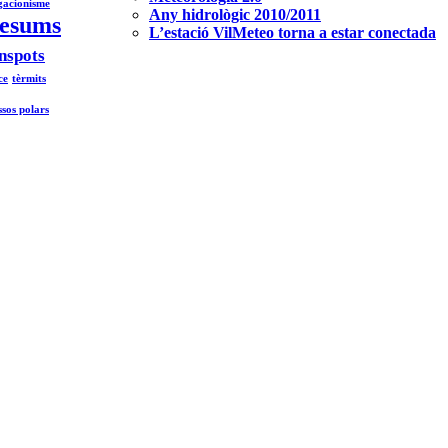
gacionisme
Any hidrològic 2010/2011
esums
L’estació VilMeteo torna a estar conectada
nspots
ce
tèrmits
ssos polars