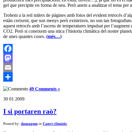
gel que precipite en forma de neu. Però anem a analitzar el tema per u
Trobem a la red milers de pàgines amb fotos del evident retrocés d’al
estàn creixent, que son menys però existeixen, no son tan fotografiats
aquest retrocés amb l’ascens de temperatures impulsat per l’augment 
CO2. Però si coneixem una mica l’historia climàtica del nostre plan
de unes quantes coses.
(més…)
Facebook
Mastodon
Email
Comparteix
49 Comments »
30
01
2009
I si portaren raò?
Posted by:
damagum
in
Canvi climàtic