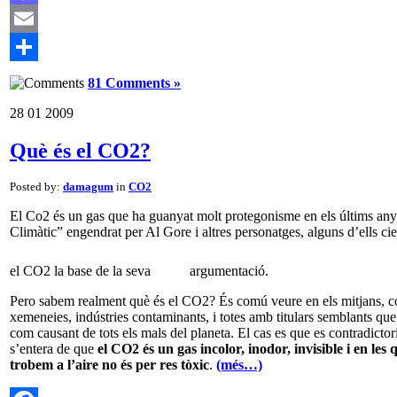
Mastodon
Email
Comparteix
81 Comments »
28
01
2009
Què és el CO2?
Posted by:
damagum
in
CO2
El Co2 és un gas que ha guanyat molt protegonisme en els últims an
Climàtic” engendrat per Al Gore i altres personatges, alguns d’ells cie
el CO2 la base de la seva
argumentació.
Pero sabem realment què és el CO2? És comú veure en els mitjans, co
xemeneies, indústries contaminants, i totes amb titulars semblants qu
com causant de tots els mals del planeta. El cas es que es contradictor
s’entera de que
el CO2 és un gas incolor, inodor, invisible i en les 
trobem a l’aire no és per res tòxic
.
(més…)