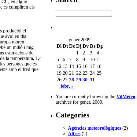
el CC, en algun
e es cumpliren els
es produeixi el
ue avui en dia
gener 2009
 Europa moren
Dl
Dt
Dc
Dj
Dv
Ds
Dg
ebé un milió i mig
ns estimacions de
1
2
3
4
e la temperatura, 1,4
5
6
7
8
9
10
11
 les persones que es
12
13
14
15
16
17
18
ents amb el fred que
19
20
21
22
23
24
25
26
27
28
29
30
31
febr. »
You are currently browsing the
VilMeteo
archives for gener, 2009.
Categories
Agències meteorològiques
(2)
Altres
(5)