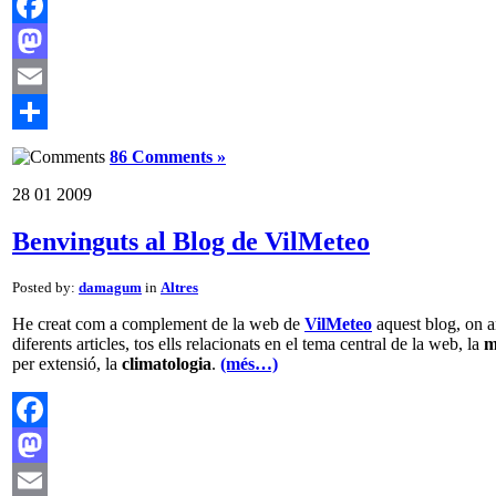
Facebook
Mastodon
Email
Comparteix
86 Comments »
28
01
2009
Benvinguts al Blog de VilMeteo
Posted by:
damagum
in
Altres
He creat com a complement de la web de
VilMeteo
aquest blog, on a
diferents articles, tos ells relacionats en el tema central de la web, la
m
per extensió, la
climatologia
.
(més…)
Facebook
Mastodon