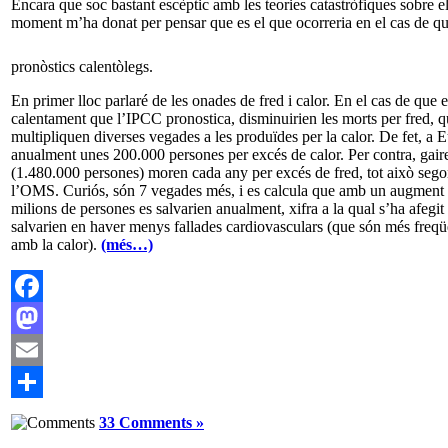
Encara que soc bastant escèptic amb les teories catastròfiques sobre 
moment m’ha donat per pensar que es el que ocorreria en el cas de qu
pronòstics calentòlegs.
En primer lloc parlaré de les onades de fred i calor. En el cas de que 
calentament que l’IPCC pronostica, disminuirien les morts per fred, q
multipliquen diverses vegades a les produïdes per la calor. De fet, a
anualment unes 200.000 persones per excés de calor. Per contra, gair
(1.480.000 persones) moren cada any per excés de fred, tot això sego
l’OMS. Curiós, són 7 vegades més, i es calcula que amb un augment d
milions de persones es salvarien anualment, xifra a la qual s’ha afegit
salvarien en haver menys fallades cardiovasculars (que són més freqü
amb la calor).
(més…)
Facebook
Mastodon
Email
Comparteix
33 Comments »