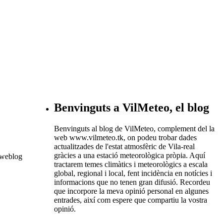
Benvinguts a VilMeteo, el blog
Benvinguts al blog de VilMeteo, complement del la
web www.vilmeteo.tk, on podeu trobar dades
actualitzades de l'estat atmosfèric de Vila-real
gràcies a una estació meteorològica pròpia. Aquí
weblog
tractarem temes climàtics i meteorològics a escala
global, regional i local, fent incidència en notícies i
informacions que no tenen gran difusió. Recordeu
que incorpore la meva opinió personal en algunes
entrades, així com espere que compartiu la vostra
opinió.