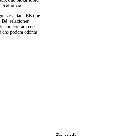
na altra via.
guns glaciars. Els que
. Bé, relacionen
de concentració de
eta ens podem adonar
Search