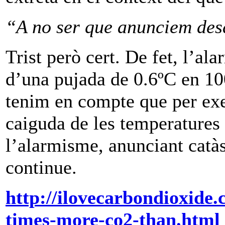
“A no ser que anunciem desa
Trist però cert. De fet, l’al
d’una pujada de 0.6ºC en 100
tenim en compte que per ex
caiguda de les temperatures 
l’alarmisme, anunciant catàs
continue.
http://ilovecarbondioxide.
times-more-co2-than.html