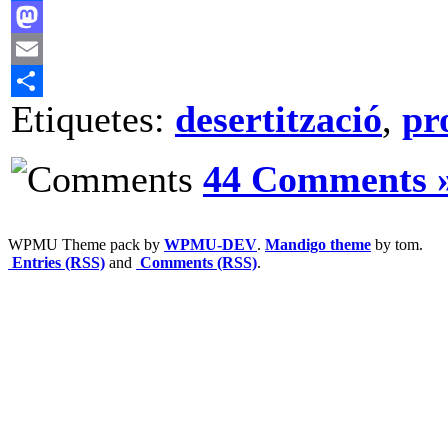
Facebook
Mastodon
Email
Etiquetes:
desertització
,
pr
Comparteix
44 Comments 
WPMU Theme pack by
WPMU-DEV
.
Mandigo theme
by tom.
Entries (RSS)
and
Comments (RSS)
.