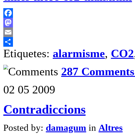
Facebook
Mastodon
Email
Etiquetes:
alarmisme
,
CO2
Comparteix
287 Comments
02
05
2009
Contradiccions
Posted by:
damagum
in
Altres