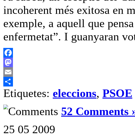
incoherent més exitosa en m
exemple, a aquell que pensa
enfermetat”. I guanyaran vot
Facebook
Mastodon
Email
Etiquetes:
eleccions
,
PSOE
Comparteix
52 Comments 
25
05
2009