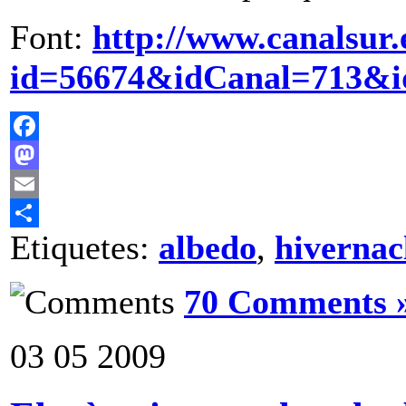
Font:
http://www.canalsur.
id=56674&idCanal=713&i
Facebook
Mastodon
Email
Etiquetes:
albedo
,
hivernac
Comparteix
70 Comments 
03
05
2009