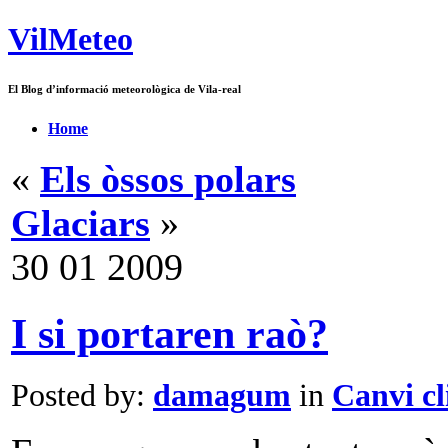
VilMeteo
El Blog d’informació meteorològica de Vila-real
Home
«
Els òssos polars
Glaciars
»
30
01
2009
I si portaren raò?
Posted by:
damagum
in
Canvi cl