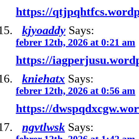
https://qtjpqhtfcs.word
kjyoaddy
Says:
febrer 12th, 2026 at 0:21 am
https://iagperjusu.word
kniehatx
Says:
febrer 12th, 2026 at 0:56 am
https://dwspqdxcgw.wo
ngvtlwsk
Says: