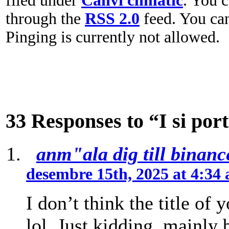
filed under
Canvi climàtic
. You c
through the
RSS 2.0
feed. You c
Pinging is currently not allowed.
33 Responses to “I si por
anm"ala dig till binanc
desembre 15th, 2025 at 4:34
I don’t think the title of 
lol. Just kidding, mainly