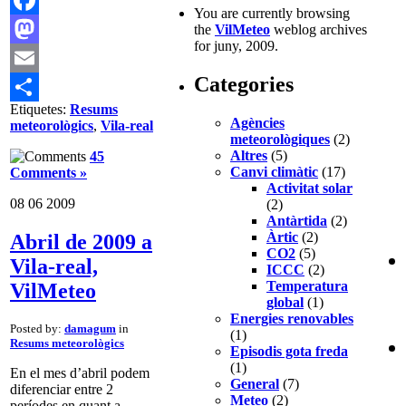
You are currently browsing
Facebook
the
VilMeteo
weblog archives
for juny, 2009.
Mastodon
Categories
Email
Etiquetes:
Resums
Comparteix
Agències
meteorològics
,
Vila-real
meteorològiques
(2)
Altres
(5)
45
Canvi climàtic
(17)
Comments »
Activitat solar
08
06
2009
(2)
Antàrtida
(2)
Àrtic
(2)
Abril de 2009 a
CO2
(5)
Vila-real,
ICCC
(2)
Temperatura
VilMeteo
global
(1)
Energies renovables
Posted by:
damagum
in
(1)
Resums meteorològics
Episodis gota freda
(1)
En el mes d’abril podem
General
(7)
diferenciar entre 2
Meteo
(2)
períodes en quant a