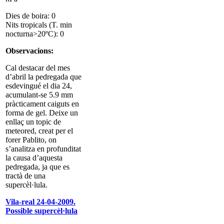
Dies de boira: 0
Nits tropicals (T. min
nocturna>20ºC): 0
Observacions:
Cal destacar del mes
d’abril la pedregada que
esdevingué el dia 24,
acumulant-se 5.9 mm
pràcticament caiguts en
forma de gel. Deixe un
enllaç un topic de
meteored, creat per el
forer Pablito, on
s’analitza en profunditat
la causa d’aquesta
pedregada, ja que es
tractà de una
supercèl·lula.
Vila-real 24-04-2009.
Possible supercèl·lula