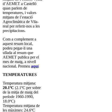
d’AEMET a Castelló
quan parlem de
temperatures, i valors
mitjans de l’estació
Agroclimàtica de Vila-
real per referir-nos a les
precipitacions.
Com a complement a
aquest resum local,
podeu pegar-li una
ullada al resum que
AEMET publica per el
mes de maig, a nivell
nacional. Premeu
aquí
TEMPERATURES
Temperatura mitjana:
20.1ºC
(2.1ºC per sobre
de la mitja de maig del
període 1960-1990,
18.0ºC)
Temperatura mitjana de
les màximes: 24.6ºC