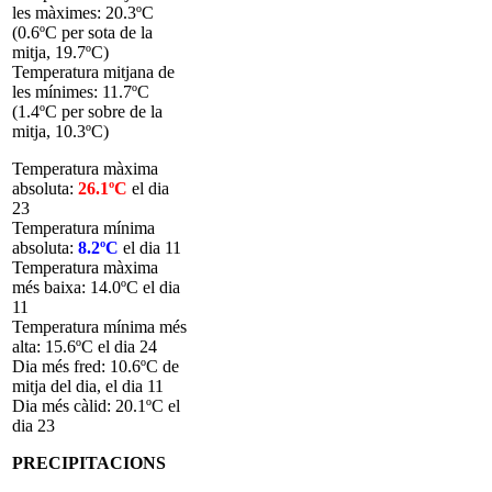
les màximes: 20.3ºC
(0.6ºC per sota de la
mitja, 19.7ºC)
Temperatura mitjana de
les mínimes: 11.7ºC
(1.4ºC per sobre de la
mitja, 10.3ºC)
Temperatura màxima
absoluta:
26.1
ºC
el dia
23
Temperatura mínima
absoluta:
8.2
ºC
el dia 11
Temperatura màxima
més baixa: 14.0ºC el dia
11
Temperatura mínima més
alta: 15.6ºC el dia 24
Dia més fred: 10.6ºC de
mitja del dia, el dia 11
Dia més càlid: 20.1ºC el
dia 23
PRECIPITACIONS