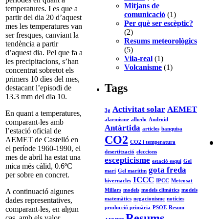
Mitjans de
temperatures. I es que a
comunicació
(1)
partir del dia 20 d’aquest
Per què ser escèptic?
mes les temperatures van
(2)
ser fresques, canviant la
Resums meteorològics
tendència a partir
(5)
d’aquest dia. Pel que fa a
Vila-real
(1)
les precipitacions, s’han
Volcanisme
(1)
concentrat sobretot els
primers 10 dies del mes,
Tags
destacant l’episodi de
13.3 mm del dia 10.
Activitat solar
AEMET
3g
En quant a temperatures,
alarmisme
albedo
Android
comparant-les amb
Antàrtida
articles
banquisa
l’estació oficial de
CO2
AEMET de Castelló en
CO2 i temperatura
el període 1960-1990, el
desertització
eleccions
mes de abril ha estat una
escepticisme
estació esquí
Gel
mica més càlid, 0.6ºC
gota freda
marí
Gel marítim
per sobre en concret.
ICCC
hivernacles
IPCC
Meteosat
Millars
models
models climàtics
models
A continuació algunes
matemàtics
negacionisme
notícies
dades representatives,
producció primària
PSOE
Resum
comparant-les, en algun
Resums
cas, amb els valor