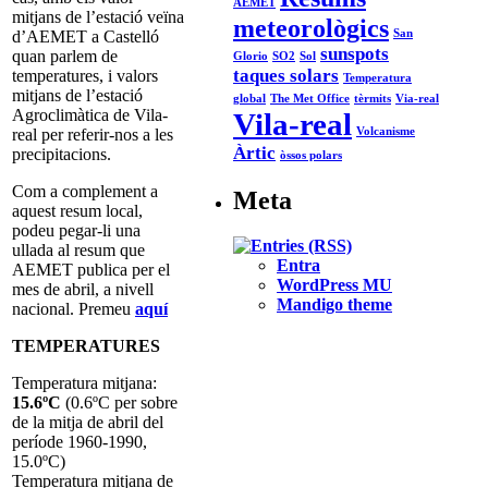
AEMET
mitjans de l’estació veïna
meteorològics
San
d’AEMET a Castelló
sunspots
quan parlem de
Glorio
SO2
Sol
taques solars
temperatures, i valors
Temperatura
mitjans de l’estació
global
The Met Office
tèrmits
Via-real
Agroclimàtica de Vila-
Vila-real
Volcanisme
real per referir-nos a les
Àrtic
precipitacions.
òssos polars
Com a complement a
Meta
aquest resum local,
podeu pegar-li una
ullada al resum que
Entra
AEMET publica per el
WordPress MU
mes de abril, a nivell
Mandigo theme
nacional. Premeu
aquí
TEMPERATURES
Temperatura mitjana:
15.6ºC
(0.6ºC per sobre
de la mitja de abril del
període 1960-1990,
15.0ºC)
Temperatura mitjana de