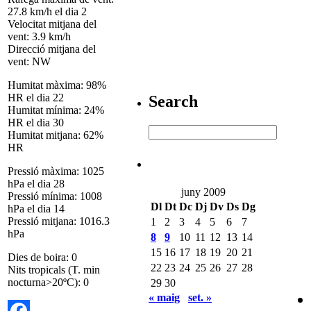
27.8 km/h el dia 2
Velocitat mitjana del
vent: 3.9 km/h
Direcció mitjana del
vent: NW
Humitat màxima: 98%
HR el dia 22
Search
Humitat mínima: 24%
HR el dia 30
Humitat mitjana: 62%
HR
Pressió màxima: 1025
hPa el dia 28
juny 2009
Pressió mínima: 1008
Dl
Dt
Dc
Dj
Dv
Ds
Dg
hPa el dia 14
Pressió mitjana: 1016.3
1
2
3
4
5
6
7
hPa
8
9
10
11
12
13
14
15
16
17
18
19
20
21
Dies de boira: 0
22
23
24
25
26
27
28
Nits tropicals (T. min
nocturna>20ºC): 0
29
30
« maig
set. »