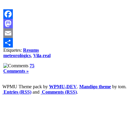
Facebook
Mastodon
Email
Etiquetes:
Resums
Comparteix
meteorològics
,
Vila-real
75
Comments »
WPMU Theme pack by
WPMU-DEV
.
Mandigo theme
by tom.
Entries (RSS)
and
Comments (RSS)
.