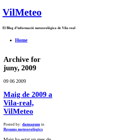
VilMeteo
El Blog d’informació meteorològica de Vila-real
Home
Archive for
juny, 2009
09
06
2009
Maig de 2009 a
Vila-real,
VilMeteo
Posted by:
damagum
in
Resums meteorològics
Maig ha estat un mes de