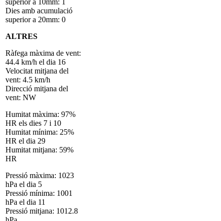
superior a 10mm: 1
Dies amb acumulació
superior a 20mm: 0
ALTRES
Ràfega màxima de vent:
44.4 km/h el dia 16
Velocitat mitjana del
vent: 4.5 km/h
Direcció mitjana del
vent: NW
Humitat màxima: 97%
HR els dies 7 i 10
Humitat mínima: 25%
HR el dia 29
Humitat mitjana: 59%
HR
Pressió màxima: 1023
hPa el dia 5
Pressió mínima: 1001
hPa el dia 11
Pressió mitjana: 1012.8
hPa