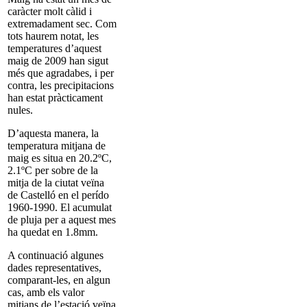
caràcter molt càlid i
extremadament sec. Com
tots haurem notat, les
temperatures d’aquest
maig de 2009 han sigut
més que agradabes, i per
contra, les precipitacions
han estat pràcticament
nules.
D’aquesta manera, la
temperatura mitjana de
maig es situa en 20.2ºC,
2.1ºC per sobre de la
mitja de la ciutat veïna
de Castelló en el perído
1960-1990. El acumulat
de pluja per a aquest mes
ha quedat en 1.8mm.
A continuació algunes
dades representatives,
comparant-les, en algun
cas, amb els valor
mitjans de l’estació veïna