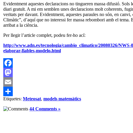
Evidentment aquestes declaracions no tingueren massa difusió. Sols l
diari gratuït. A mi em semblen unes declaracions molt coherents, fug
veritats per davant. Evidentment, aquestes paraules no són, en canvi
Climàtic”, d’aquí que no interessi fer massa rebombori amb el tema. 
arribat a la ciència.
Per llegir l’article complet, podeu fer-ho ací:
http://www.adn.es/tecnologia/cambio_climatico/20080326/NWS-04
elaborar-fiables-modelo.html
Facebook
Mastodon
Email
Etiquetes:
Meteosat
,
models matemàtics
Comparteix
44 Comments »