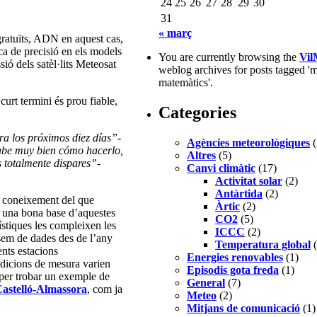
24
25
26
27
28
29
30
31
« març
 gratuïts, ADN en aquest cas,
ca de precisió en els models
You are currently browsing the
Vil
ió dels satèl·lits Meteosat
weblog archives for posts tagged '
matemàtics'.
urt termini és prou fiable,
Categories
ra los próximos diez días”
-
Agències meteorològiques
(
 sabe muy bien cómo hacerlo,
Altres
(5)
s totalmente dispares”
-
Canvi climàtic
(17)
Activitat solar
(2)
Antàrtida
(2)
r coneixement del que
Àrtic
(2)
ir una bona base d’aquestes
CO2
(5)
stiques les compleixen les
ICCC
(2)
osem de dades des de l’any
Temperatura global
(
ents estacions
Energies renovables
(1)
ndicions de mesura varien
Episodis gota freda
(1)
y per trobar un exemple de
General
(7)
Castelló-Almassora
, com ja
Meteo
(2)
Mitjans de comunicació
(1)