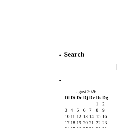
Search
agost 2026
Dl
Dt
Dc
Dj
Dv
Ds
Dg
1
2
3
4
5
6
7
8
9
10
11
12
13
14
15
16
17
18
19
20
21
22
23