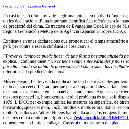
Posted by:
damagum
in
General
Fa casi qüestió d’un any vaig llegir una noticia en un diari d’aquests
on les declaracions d’una important científica feia referència a la man
de predicció del clima. Es tractava de Evangelina Oriol, la cap de Miss
Segona Generació i MetOp de la Agència Espacial Europea (ESA).
Explicava en unes declaracions que pronosticar el temps atmosfèric a c
però per contra a escala climàtica la cosa canvia.
“Prever el tiempo se puede hacer de una forma bastante ajustada pa
explica, i continua dient-
“No se tienen suficientes variables y no se
por ello cuando se habla de previsiones del clima salen los resultado
referint-se a la predicció del clima.
Més endavant, l’entrevistada explica que fan falta més dades per teni
realment succeeix. I té raó, perquè per a comparar dades, fa falta ten
mesurades exactament en les mateixes condicions. Aquestes caracterí
mesures per satèl·lit, homogènies, però el problema és que sols disp
1979. L’IPCC per exemple utilitza les mesures en superfície, de difer
meteorològiques del món. I açò introdueix molts errors, doncs les co
molt d’uns llocs a d’altres. No ens ha fet falta anar-nos-en gens llun
mesures com a mínim poc rigoroses, a
l’estació oficial de AEMET 
comentarem en l’article enllaçat. Casos així, molts arreu del planeta.