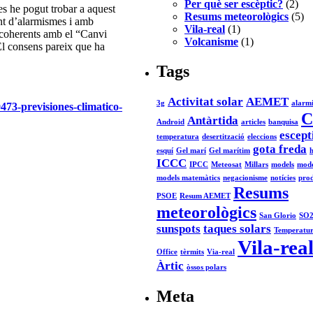
Per què ser escèptic?
(2)
es he pogut trobar a aquest
Resums meteorològics
(5)
int d’alarmismes i amb
Vila-real
(1)
, coherents amb el “Canvi
Volcanisme
(1)
El consens pareix que ha
Tags
Activitat solar
AEMET
3g
alarm
73-previsiones-climatico-
C
Antàrtida
Android
articles
banquisa
escept
temperatura
desertització
eleccions
gota freda
esquí
Gel marí
Gel marítim
h
ICCC
IPCC
Meteosat
Millars
models
mode
models matemàtics
negacionisme
notícies
prod
Resums
PSOE
Resum AEMET
meteorològics
San Glorio
SO
sunspots
taques solars
Temperatur
Vila-rea
Office
tèrmits
Via-real
Àrtic
òssos polars
Meta