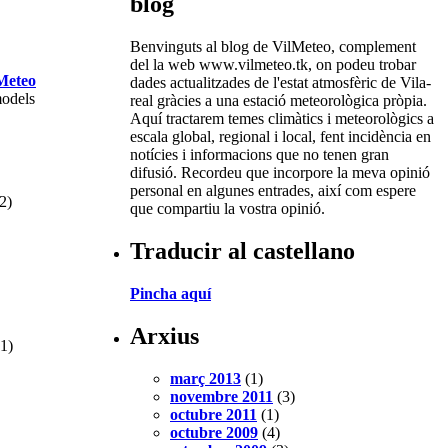
blog
Benvinguts al blog de VilMeteo, complement
del la web www.vilmeteo.tk, on podeu trobar
Meteo
dades actualitzades de l'estat atmosfèric de Vila-
models
real gràcies a una estació meteorològica pròpia.
Aquí tractarem temes climàtics i meteorològics a
escala global, regional i local, fent incidència en
notícies i informacions que no tenen gran
difusió. Recordeu que incorpore la meva opinió
personal en algunes entrades, així com espere
2)
que compartiu la vostra opinió.
Traducir al castellano
Pincha aquí
Arxius
1)
març 2013
(1)
novembre 2011
(3)
octubre 2011
(1)
octubre 2009
(4)