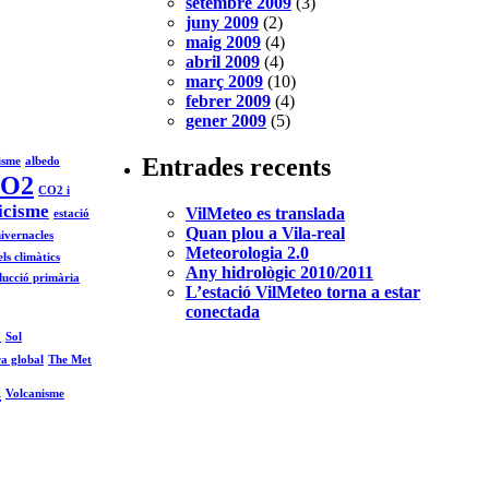
setembre 2009
(3)
juny 2009
(2)
maig 2009
(4)
abril 2009
(4)
març 2009
(10)
febrer 2009
(4)
gener 2009
(5)
Entrades recents
isme
albedo
O2
CO2 i
icisme
VilMeteo es translada
estació
Quan plou a Vila-real
ivernacles
Meteorologia 2.0
ls climàtics
Any hidrològic 2010/2011
ucció primària
L’estació VilMeteo torna a estar
conectada
2
Sol
a global
The Met
l
Volcanisme