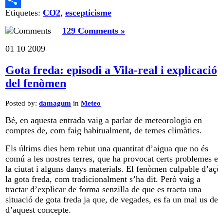
Etiquetes:
CO2
,
escepticisme
Comparteix
129 Comments »
01
10
2009
Gota freda: episodi a Vila-real i explicació
del fenòmen
Posted by:
damagum
in
Meteo
Bé, en aquesta entrada vaig a parlar de meteorologia en
comptes de, com faig habitualment, de temes climàtics.
Els últims dies hem rebut una quantitat d’aigua que no és
comú a les nostres terres, que ha provocat certs problemes 
la ciutat i alguns danys materials. El fenòmen culpable d’aç
la gota freda, com tradicionalment s’ha dit. Però vaig a
tractar d’explicar de forma senzilla de que es tracta una
situació de gota freda ja que, de vegades, es fa un mal us de
d’aquest concepte.