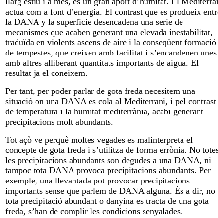
llarg estiu i a més, és un gran aport d’humitat. El Mediterra
actua com a font d’energia. El contrast que es produeix entr
la DANA y la superficie desencadena una serie de
mecanismes que acaben generant una elevada inestabilitat,
traduïda en violents ascens de aire i la conseqüent formació
de tempestes, que creixen amb facilitat i s’encandenen unes
amb altres alliberant quantitats importants de aigua. El
resultat ja el coneixem.
Per tant, per poder parlar de gota freda necesitem una
situació on una DANA es cola al Mediterrani, i pel contrast
de temperatura i la humitat mediterrània, acabi generant
precipitacions molt abundants.
Tot açò ve perquè moltes vegades es malinterpreta el
concepte de gota freda i s’utilitza de forma errònia. No tote
les precipitacions abundants son degudes a una DANA, ni
tampoc tota DANA provoca precipitacions abundants. Per
exemple, una llevantada pot provocar precipitacions
importants sense que parlem de DANA alguna. És a dir, no
tota precipitació abundant o danyina es tracta de una gota
freda, s’han de complir les condicions senyalades.