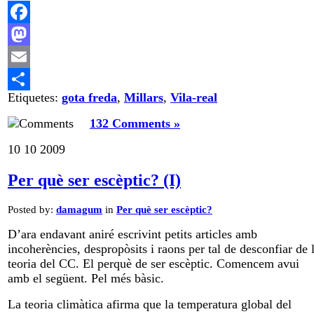
Facebook
Mastodon
Email
Etiquetes:
gota freda
,
Millars
,
Vila-real
Comparteix
132 Comments »
10
10
2009
Per què ser escèptic? (I)
Posted by:
damagum
in
Per què ser escèptic?
D’ara endavant aniré escrivint petits articles amb
incoherències, despropòsits i raons per tal de desconfiar de 
teoria del CC. El perquè de ser escèptic. Comencem avui
amb el següent. Pel més bàsic.
La teoria climàtica afirma que la temperatura global del