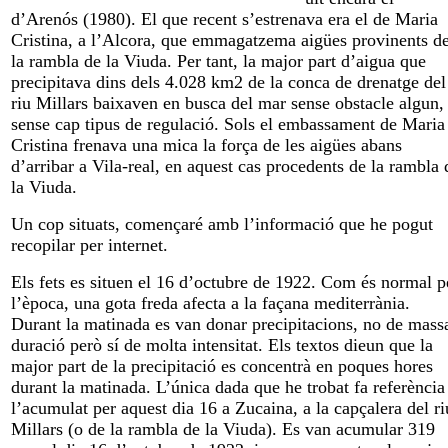
d’Arenós (1980). El que recent s’estrenava era el de Maria
Cristina, a l’Alcora, que emmagatzema aigües provinents d
la rambla de la Viuda. Per tant, la major part d’aigua que
precipitava dins dels 4.028 km2 de la conca de drenatge del
riu Millars baixaven en busca del mar sense obstacle algun,
sense cap tipus de regulació. Sols el embassament de Maria
Cristina frenava una mica la força de les aigües abans
d’arribar a Vila-real, en aquest cas procedents de la rambla 
la Viuda.
Un cop situats, començaré amb l’informació que he pogut
recopilar per internet.
Els fets es situen el 16 d’octubre de 1922. Com és normal p
l’època, una gota freda afecta a la façana mediterrània.
Durant la matinada es van donar precipitacions, no de mass
duració però sí de molta intensitat. Els textos dieun que la
major part de la precipitació es concentrà en poques hores
durant la matinada. L’única dada que he trobat fa referència
l’acumulat per aquest dia 16 a Zucaina, a la capçalera del ri
Millars (o de la rambla de la Viuda). Es van acumular 319