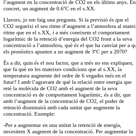
l’augment en la concentració de CO2 en els últims anys. En
concret, un augment de 0.6ºC en el s.XX.
Llavors, jo em faig una pregunta. Si la previsió és que el
CO2 segueixi el seu ritme d’augment a l’atmosfera al matei
ritme que en el s.XX, i a més coneixem el comportament
logarítmic de la retenció d’energia del CO2 front a la seva
concentració a l’atmosfera, què és el que ha canviat per a q
els pronòstics apunten a un augment de 3ºC per a 2070?
És a dir, quin és el nou factor, que a més no ens expliquen,
que fa què en les mateixes condicions que al s.XX, la
temperatura augmente del ordre de 6 vegades més en el
futur? I amb l’agravant de què la relació entre energia que
reté la molècula de CO2 amb el augment de la seva
concentració es de comportament logarítmic, és a dir, que
amb l’augment de la concentració de CO2, el poder de
retenció disminuirà amb cada unitat que augmente la
concentració. Exemple:
-Per a augmentar en una unitat la retenció de energía,
necesitem X augment de la concentració. Per augmentar la