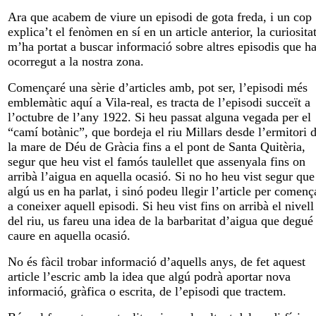
Ara que acabem de viure un episodi de gota freda, i un cop
explica’t el fenòmen en sí en un article anterior, la curiosita
m’ha portat a buscar informació sobre altres episodis que h
ocorregut a la nostra zona.
Començaré una sèrie d’articles amb, pot ser, l’episodi més
emblemàtic aquí a Vila-real, es tracta de l’episodi succeït a
l’octubre de l’any 1922. Si heu passat alguna vegada per el
“camí botànic”, que bordeja el riu Millars desde l’ermitori 
la mare de Déu de Gràcia fins a el pont de Santa Quitèria,
segur que heu vist el famós taulellet que assenyala fins on
arribà l’aigua en aquella ocasió. Si no ho heu vist segur que
algú us en ha parlat, i sinó podeu llegir l’article per començ
a coneixer aquell episodi. Si heu vist fins on arribà el nivell
del riu, us fareu una idea de la barbaritat d’aigua que degué
caure en aquella ocasió.
No és fàcil trobar informació d’aquells anys, de fet aquest
article l’escric amb la idea que algú podrà aportar nova
informació, gràfica o escrita, de l’episodi que tractem.