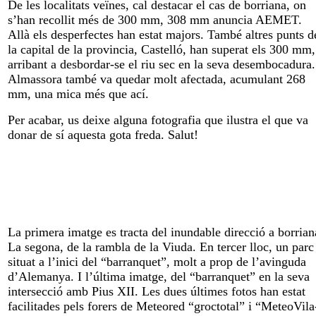
De les localitats veïnes, cal destacar el cas de borriana, on
s’han recollit més de 300 mm, 308 mm anuncia AEMET.
Allà els desperfectes han estat majors. També altres punts d
la capital de la provincia, Castelló, han superat els 300 mm,
arribant a desbordar-se el riu sec en la seva desembocadura.
Almassora també va quedar molt afectada, acumulant 268
mm, una mica més que ací.
Per acabar, us deixe alguna fotografia que ilustra el que va
donar de sí aquesta gota freda. Salut!
La primera imatge es tracta del inundable direcció a borrian
La segona, de la rambla de la Viuda. En tercer lloc, un parc
situat a l’inici del “barranquet”, molt a prop de l’avinguda
d’Alemanya. I l’última imatge, del “barranquet” en la seva
intersecció amb Pius XII. Les dues últimes fotos han estat
facilitades pels forers de Meteored “groctotal” i “MeteoVila