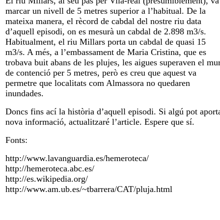
El riu Millars, al seu pas per Vila-real (presumiblement), va
marcar un nivell de 5 metres superior a l’habitual. De la
mateixa manera, el rècord de cabdal del nostre riu data
d’aquell episodi, on es mesurà un cabdal de 2.898 m3/s.
Habitualment, el riu Millars porta un cabdal de quasi 15
m3/s. A més, a l’embassament de Maria Cristina, que es
trobava buit abans de les plujes, les aigues superaven el mu
de contenció per 5 metres, però es creu que aquest va
permetre que localitats com Almassora no quedaren
inundades.
Doncs fins ací la història d’aquell episodi. Si algú pot aport
nova informació, actualitzaré l’article. Espere que sí.
Fonts:
http://www.lavanguardia.es/hemeroteca/
http://hemeroteca.abc.es/
http://es.wikipedia.org/
http://www.am.ub.es/~tbarrera/CAT/pluja.html