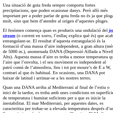
Una situació de gota freda sempre comporta fortes
precipitacions, que poden ocasionar danys. Però allò més
important per a poder parlar de gota freda no és ja que plog
molt, sino que hem d’atendre al origen d’aquestes pluges.
El fenòmen comença quan es produeix una ondulació del
je
stream
(o corrent en xorro, l’enllaç explica què és) que aca
estrangulant-se. El resultat d’aquesta estrangulació és la
formació d’una massa d’aire independent, a gran altura (mé
de 5000 m.), anomenada DANA (Depressió Aïllada a Nivel
Alts). Aquesta massa d’aire es troba a menor temperatura q
l’aire que l’envolta, i el seu moviment es independent al
patró comú de l’atmosfera, fins i tot pot moure’s de E a W,
contrari al que és habitual. En ocasions, una DANA pot
baixar de latitud i arrimar-se a les nostres terres.
Quan una DANA arriba al Mediterrani al final de l’estiu o
inici de la tardor, es troba amb unes condicions en superfíci
de temperatura i humitat suficients per a que es inicie la
inestabilitat. El mar Mediterrani, per aquestes dates, es
caracteritza per trobar-se a elevada temperatura després d’u