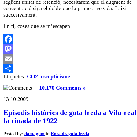
següent unitat de retenció, necesitarem que el augment de
concentració siga el doble que la primera vegada. I així
succesivament.
En fi, coses que se m’escapen
Facebook
Mastodon
Email
Etiquetes:
CO2
,
escepticisme
Comparteix
10.170 Comments »
13
10
2009
Episodis històrics de gota freda a Vila-real
la riuada de 1922
Posted by:
damagum
in
Episodis gota freda