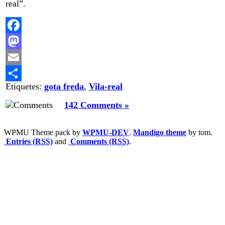
real”.
Facebook
Mastodon
Email
Etiquetes:
gota freda
,
Vila-real
Comparteix
142 Comments »
WPMU Theme pack by
WPMU-DEV
.
Mandigo theme
by tom.
Entries (RSS)
and
Comments (RSS)
.