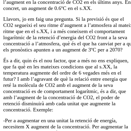
l’augment en la concentració de CO2 en els últims anys. En
concret, un augment de 0.6ºC en el s.XX.
Llavors, jo em faig una pregunta. Si la previsió és que el
CO2 segueixi el seu ritme d’augment a l’atmosfera al matei
ritme que en el s.XX, i a més coneixem el comportament
logarítmic de la retenció d’energia del CO2 front a la seva
concentració a l’atmosfera, què és el que ha canviat per a q
els pronòstics apunten a un augment de 3ºC per a 2070?
És a dir, quin és el nou factor, que a més no ens expliquen,
que fa què en les mateixes condicions que al s.XX, la
temperatura augmente del ordre de 6 vegades més en el
futur? I amb l’agravant de què la relació entre energia que
reté la molècula de CO2 amb el augment de la seva
concentració es de comportament logarítmic, és a dir, que
amb l’augment de la concentració de CO2, el poder de
retenció disminuirà amb cada unitat que augmente la
concentració. Exemple:
-Per a augmentar en una unitat la retenció de energía,
necesitem X augment de la concentració. Per augmentar la