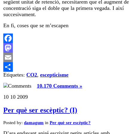
següent unitat de retenció, necesitarem que el augment de
concentració siga el doble que la primera vegada. I així
succesivament.
En fi, coses que se m’escapen
Facebook
Mastodon
Email
Etiquetes:
CO2
,
escepticisme
Comparteix
10.170 Comments »
10
10
2009
Per què ser escèptic? (I)
Posted by:
damagum
in
Per què ser escèptic?
D’ara endavant aniré escrivint petits articles amb