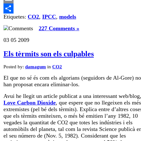
Email
Etiquetes:
CO2
,
IPCC
,
models
Comparteix
227 Comments »
03
05
2009
Els tèrmits son els culpables
Posted by:
damagum
in
CO2
El que no sé és com els algorians (seguidors de Al-Gore) no
han proposat encara eliminar-los.
Avui he llegit un article publicat a una interessant web/blog
Love Carbon Dioxide
, que espere que no llegeixen els més
extremistes (pel bé dels tèrmits). Explica entre d’altres cose
que els tèrmits emiteixen, o més bé emitien l’any 1982, 10
vegades la quantitat de CO2 que totes les indústries i els
automòbils del planeta, tal com la revista Science publicà e
el seu número de
(Nov. 5, 1982). Considerant que les