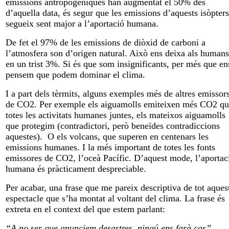
emissions antropogèniques han augmentat el 50% des
d’aquella data, és segur que les emissions d’aquests isòpters
segueix sent major a l’aportació humana.
De fet el 97% de les emissions de diòxid de carboni a
l’atmosfera son d’origen natural. Això ens deixa als humans
en un trist 3%. Si és que som insignificants, per més que en
pensem que podem dominar el clima.
I a part dels tèrmits, alguns exemples més de altres emissor
de CO2. Per exemple els aiguamolls emiteixen més CO2 q
totes les activitats humanes juntes, els mateixos aiguamolls
que protegim (contradictori, però beneïdes contradiccions
aquestes). O els volcans, que superen en centenars les
emissions humanes. I la més important de totes les fonts
emissores de CO2, l’oceà Pacífic. D’aquest mode, l’aportac
humana és pràcticament despreciable.
Per acabar, una frase que me pareix descriptiva de tot aques
espectacle que s’ha montat al voltant del clima. La frase és
extreta en el context del que estem parlant:
“A no ser que anunciem desastres, ningú ens farà cas”