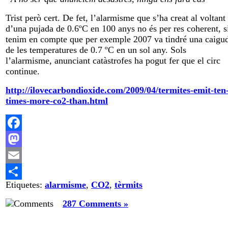
Trist però cert. De fet, l’alarmisme que s’ha creat al voltant
d’una pujada de 0.6ºC en 100 anys no és per res coherent, s
tenim en compte que per exemple 2007 va tindré una caigu
de les temperatures de 0.7 ºC en un sol any. Sols
l’alarmisme, anunciant catàstrofes ha pogut fer que el circ
continue.
http://ilovecarbondioxide.com/2009/04/termites-emit-ten
times-more-co2-than.html
Facebook
Mastodon
Email
Etiquetes:
alarmisme
,
CO2
,
tèrmits
Comparteix
287 Comments »