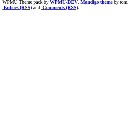
WPMU Theme pack by
WPMU-DEV
.
Mandigo theme
by tom.
Entries (RSS)
and
Comments (RSS)
.