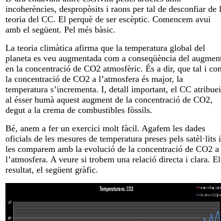
incoherències, despropòsits i raons per tal de desconfiar de 
teoria del CC. El perquè de ser escèptic. Comencem avui
amb el següent. Pel més bàsic.
La teoria climàtica afirma que la temperatura global del
planeta es veu augmentada com a conseqüència del augmen
en la concentració de CO2 atmosfèric. És a dir, que tal i co
la concentració de CO2 a l’atmosfera és major, la
temperatura s’incrementa. I, detall important, el CC atribue
al ésser humà aquest augment de la concentració de CO2,
degut a la crema de combustibles fòssils.
Bé, anem a fer un exercici molt fàcil. Agafem les dades
oficials de les mesures de temperatura preses pels satèl·lits i
les comparem amb la evolució de la concentració de CO2 a
l’atmosfera. A veure si trobem una relació directa i clara. El
resultat, el següent gràfic.