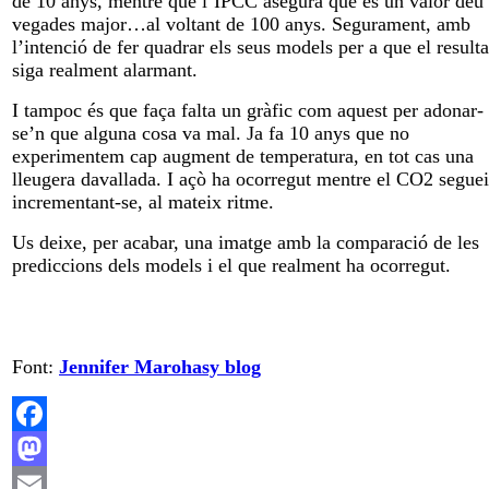
de 10 anys, mentre que l’IPCC asegura que és un valor deu
vegades major…al voltant de 100 anys. Segurament, amb
l’intenció de fer quadrar els seus models per a que el resulta
siga realment alarmant.
I tampoc és que faça falta un gràfic com aquest per adonar-
se’n que alguna cosa va mal. Ja fa 10 anys que no
experimentem cap augment de temperatura, en tot cas una
lleugera davallada. I açò ha ocorregut mentre el CO2 segue
incrementant-se, al mateix ritme.
Us deixe, per acabar, una imatge amb la comparació de les
prediccions dels models i el que realment ha ocorregut.
Font:
Jennifer Marohasy blog
Facebook
Mastodon