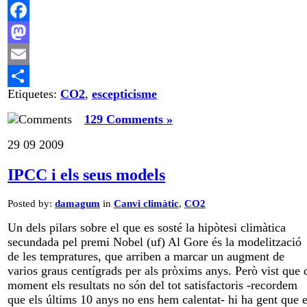
Facebook
Mastodon
Email
Etiquetes:
CO2
,
escepticisme
Comparteix
129 Comments »
29
09
2009
IPCC i els seus models
Posted by:
damagum
in
Canvi climàtic
,
CO2
Un dels pilars sobre el que es sosté la hipòtesi climàtica
secundada pel premi Nobel (uf) Al Gore és la modelització
de les tempratures, que arriben a marcar un augment de
varios graus centígrads per als pròxims anys. Però vist que 
moment els resultats no són del tot satisfactoris -recordem
que els últims 10 anys no ens hem calentat- hi ha gent que 