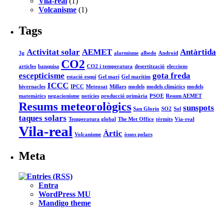
Vila-real
(1)
Volcanisme
(1)
Tags
Activitat solar
AEMET
Antàrtida
3g
alarmisme
albedo
Android
CO2
articles
banquisa
CO2 i temperatura
desertització
eleccions
escepticisme
gota freda
estació esquí
Gel marí
Gel marítim
ICCC
hivernacles
IPCC
Meteosat
Millars
models
models climàtics
models
matemàtics
negacionisme
notícies
producció primària
PSOE
Resum AEMET
Resums meteorològics
sunspots
San Glorio
SO2
Sol
taques solars
Temperatura global
The Met Office
tèrmits
Via-real
Vila-real
Àrtic
Volcanisme
òssos polars
Meta
Entra
WordPress MU
Mandigo theme