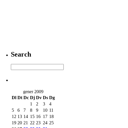
Search
gener 2009
Dl
Dt
Dc
Dj
Dv
Ds
Dg
1
2
3
4
5
6
7
8
9
10
11
12
13
14
15
16
17
18
19
20
21
22
23
24
25