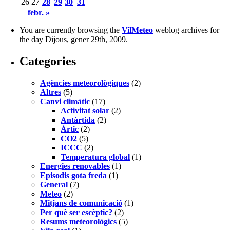
26
27
28
29
30
31
febr. »
You are currently browsing the
VilMeteo
weblog archives for
the day Dijous, gener 29th, 2009.
Categories
Agències meteorològiques
(2)
Altres
(5)
Canvi climàtic
(17)
Activitat solar
(2)
Antàrtida
(2)
Àrtic
(2)
CO2
(5)
ICCC
(2)
Temperatura global
(1)
Energies renovables
(1)
Episodis gota freda
(1)
General
(7)
Meteo
(2)
Mitjans de comunicació
(1)
Per què ser escèptic?
(2)
Resums meteorològics
(5)