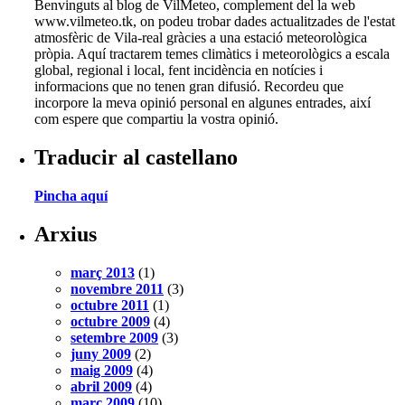
Benvinguts al blog de VilMeteo, complement del la web
www.vilmeteo.tk, on podeu trobar dades actualitzades de l'estat
atmosfèric de Vila-real gràcies a una estació meteorològica
pròpia. Aquí tractarem temes climàtics i meteorològics a escala
global, regional i local, fent incidència en notícies i
informacions que no tenen gran difusió. Recordeu que
incorpore la meva opinió personal en algunes entrades, així
com espere que compartiu la vostra opinió.
Traducir al castellano
Pincha aquí
Arxius
març 2013
(1)
novembre 2011
(3)
octubre 2011
(1)
octubre 2009
(4)
setembre 2009
(3)
juny 2009
(2)
maig 2009
(4)
abril 2009
(4)
març 2009
(10)