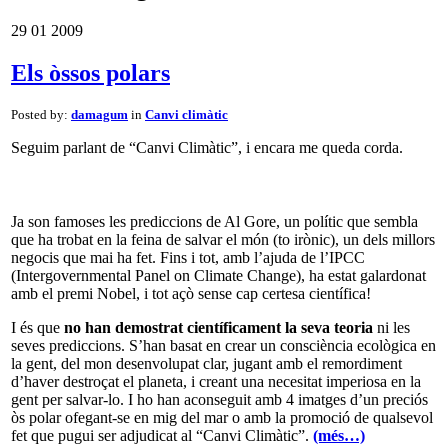
29
01
2009
Els òssos polars
Posted by:
damagum
in
Canvi climàtic
Seguim parlant de “Canvi Climàtic”, i encara me queda corda.
Ja son famoses les prediccions de Al Gore, un polític que sembla
que ha trobat en la feina de salvar el món (to irònic), un dels millors
negocis que mai ha fet. Fins i tot, amb l’ajuda de l’IPCC
(Intergovernmental Panel on Climate Change), ha estat galardonat
amb el premi Nobel, i tot açò sense cap certesa científica!
I és que
no han demostrat científicament la seva teoria
ni les
seves prediccions. S’han basat en crear un consciència ecològica en
la gent, del mon desenvolupat clar, jugant amb el remordiment
d’haver destroçat el planeta, i creant una necesitat imperiosa en la
gent per salvar-lo. I ho han aconseguit amb 4 imatges d’un preciós
òs polar ofegant-se en mig del mar o amb la promoció de qualsevol
fet que pugui ser adjudicat al “Canvi Climàtic”.
(més…)