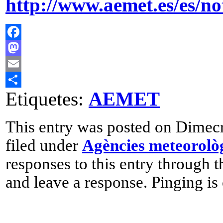
http://www.aemet.es/es/no
Facebook
Mastodon
Email
Etiquetes:
AEMET
Comparteix
This entry was posted on Dimec
filed under
Agències meteorolò
responses to this entry through 
and leave a response. Pinging is