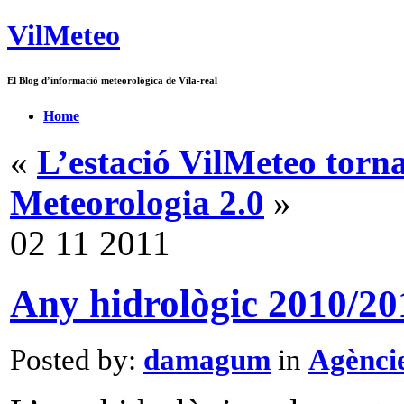
VilMeteo
El Blog d’informació meteorològica de Vila-real
Home
«
L’estació VilMeteo torna
Meteorologia 2.0
»
02
11
2011
Any hidrològic 2010/20
Posted by:
damagum
in
Agènci