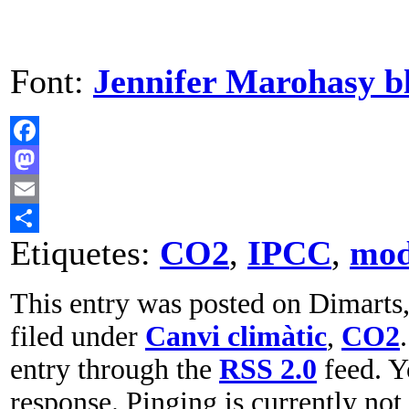
Font:
Jennifer Marohasy b
Facebook
Mastodon
Email
Etiquetes:
CO2
,
IPCC
,
mod
Comparteix
This entry was posted on Dimarts,
filed under
Canvi climàtic
,
CO2
entry through the
RSS 2.0
feed. 
response. Pinging is currently not