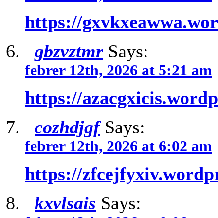
https://gxvkxeawwa.wo
gbzvztmr
Says:
febrer 12th, 2026 at 5:21 am
https://azacgxicis.word
cozhdjgf
Says:
febrer 12th, 2026 at 6:02 am
https://zfcejfyxiv.word
kxvlsais
Says: