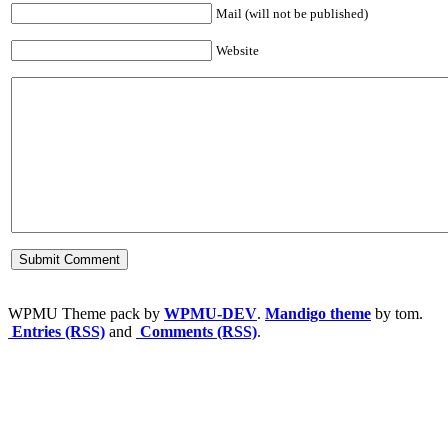
Mail (will not be published)
Website
WPMU Theme pack by
WPMU-DEV
.
Mandigo theme
by tom.
Entries (RSS)
and
Comments (RSS)
.