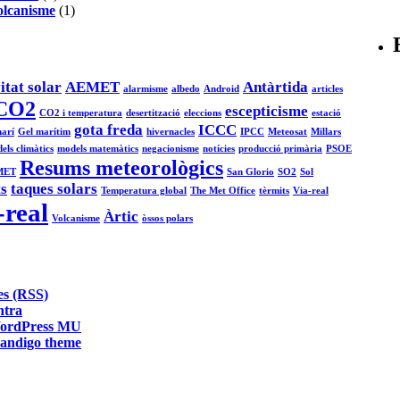
olcanisme
(1)
itat solar
AEMET
Antàrtida
alarmisme
albedo
Android
articles
CO2
escepticisme
CO2 i temperatura
desertització
eleccions
estació
gota freda
ICCC
arí
Gel marítim
hivernacles
IPCC
Meteosat
Millars
els climàtics
models matemàtics
negacionisme
notícies
producció primària
PSOE
Resums meteorològics
MET
San Glorio
SO2
Sol
ts
taques solars
Temperatura global
The Met Office
tèrmits
Via-real
-real
Àrtic
Volcanisme
òssos polars
ntra
ordPress MU
andigo theme