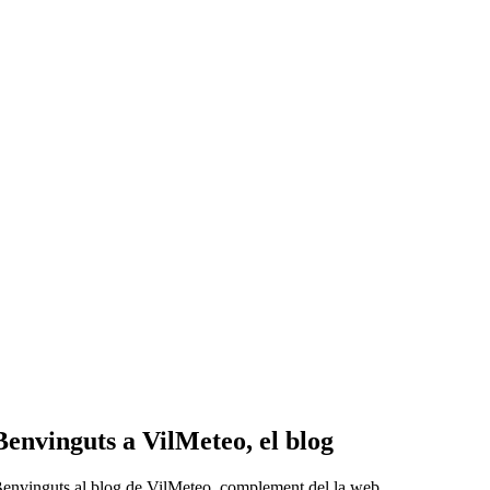
Benvinguts a VilMeteo, el blog
envinguts al blog de VilMeteo, complement del la web