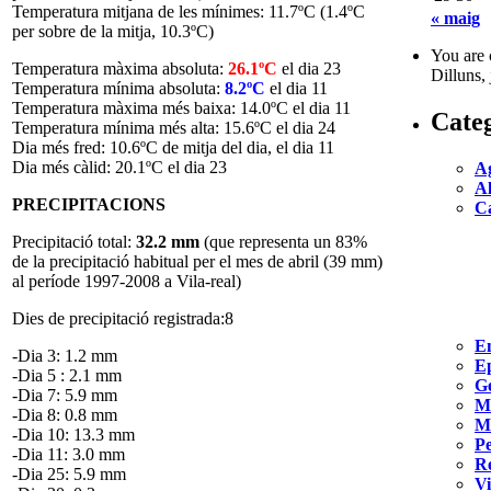
Temperatura mitjana de les mínimes: 11.7ºC (1.4ºC
« maig
per sobre de la mitja, 10.3ºC)
You are 
Temperatura màxima absoluta:
26.1
ºC
el dia 23
Dilluns,
Temperatura mínima absoluta:
8.2
ºC
el dia 11
Temperatura màxima més baixa: 14.0ºC el dia 11
Categ
Temperatura mínima més alta: 15.6ºC el dia 24
Dia més fred: 10.6ºC de mitja del dia, el dia 11
Dia més càlid: 20.1ºC el dia 23
Ag
Al
PRECIPITACIONS
Ca
Precipitació total:
32.2 mm
(que representa un 83%
de la precipitació habitual per el mes de abril (39 mm)
al període 1997-2008 a Vila-real)
Dies de precipitació registrada:8
En
-Dia 3: 1.2 mm
Ep
-Dia 5 : 2.1 mm
G
-Dia 7: 5.9 mm
M
-Dia 8: 0.8 mm
Mi
-Dia 10: 13.3 mm
Pe
-Dia 11: 3.0 mm
Re
-Dia 25: 5.9 mm
Vi