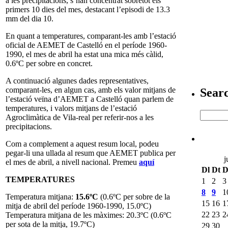
a les precipitacions, s’han concentrat sobretot els
primers 10 dies del mes, destacant l’episodi de 13.3
mm del dia 10.
En quant a temperatures, comparant-les amb l’estació
oficial de AEMET de Castelló en el període 1960-
1990, el mes de abril ha estat una mica més càlid,
0.6ºC per sobre en concret.
A continuació algunes dades representatives,
comparant-les, en algun cas, amb els valor mitjans de
Sear
l’estació veïna d’AEMET a Castelló quan parlem de
temperatures, i valors mitjans de l’estació
Agroclimàtica de Vila-real per referir-nos a les
precipitacions.
Com a complement a aquest resum local, podeu
pegar-li una ullada al resum que AEMET publica per
j
el mes de abril, a nivell nacional. Premeu
aquí
Dl
Dt
D
TEMPERATURES
1
2
3
8
9
1
Temperatura mitjana:
15.6ºC
(0.6ºC per sobre de la
15
16
1
mitja de abril del període 1960-1990, 15.0ºC)
22
23
2
Temperatura mitjana de les màximes: 20.3ºC (0.6ºC
per sota de la mitja, 19.7ºC)
29
30