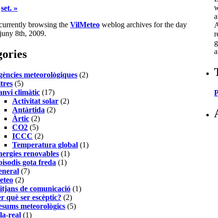
w
set. »
a
currently browsing the
VilMeteo
weblog archives for the day
A
 juny 8th, 2009.
r
g
a
ories
ències meteorològiques
(2)
tres
(5)
nvi climàtic
(17)
P
Activitat solar
(2)
Antàrtida
(2)
Àrtic
(2)
CO2
(5)
ICCC
(2)
Temperatura global
(1)
ergies renovables
(1)
isodis gota freda
(1)
eneral
(7)
eteo
(2)
tjans de comunicació
(1)
r què ser escèptic?
(2)
sums meteorològics
(5)
la-real
(1)