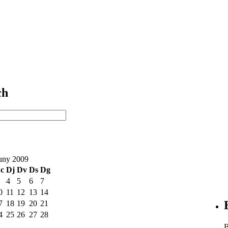
ch
uny 2009
c
Dj
Dv
Ds
Dg
4
5
6
7
0
11
12
13
14
7
18
19
20
21
4
25
26
27
28
B