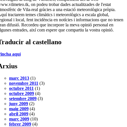
ww.vilmeteo.tk, on podeu trobar dades actualitzades de l'estat
tmosfèric de Vila-real gràcies a una estació meteorològica pròpia.
quí tractarem temes climàtics i meteorològics a escala global,
egional i local, fent incidència en notícies i informacions que no tenen
ran difusió. Recordeu que incorpore la meva opinió personal en
lgunes entrades, així com espere que compartiu la vostra opinió.
Traducir al castellano
incha aquí
Arxius
març 2013
(1)
novembre 2011
(3)
octubre 2011
(1)
octubre 2009
(4)
setembre 2009
(3)
juny 2009
(2)
maig 2009
(4)
abril 2009
(4)
març 2009
(10)
febrer 2009
(4)