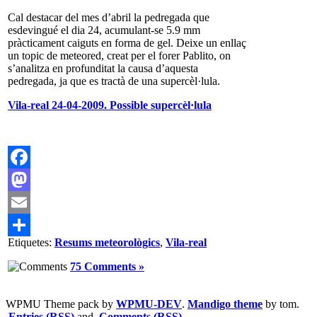
Cal destacar del mes d’abril la pedregada que
esdevingué el dia 24, acumulant-se 5.9 mm
pràcticament caiguts en forma de gel. Deixe un enllaç
un topic de meteored, creat per el forer Pablito, on
s’analitza en profunditat la causa d’aquesta
pedregada, ja que es tractà de una supercèl·lula.
Vila-real 24-04-2009. Possible supercèl·lula
Facebook
Mastodon
Email
Etiquetes:
Resums meteorològics
,
Vila-real
Comparteix
75 Comments »
WPMU Theme pack by
WPMU-DEV
.
Mandigo theme
by tom.
Entries (RSS)
and
Comments (RSS)
.