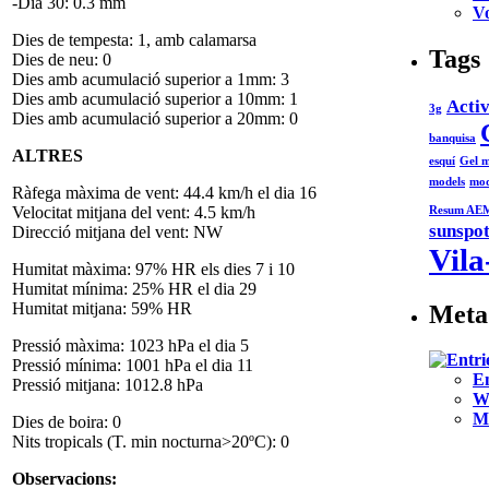
-Dia 30: 0.3 mm
V
Dies de tempesta: 1, amb calamarsa
Tags
Dies de neu: 0
Dies amb acumulació superior a 1mm: 3
Dies amb acumulació superior a 10mm: 1
Activ
3g
Dies amb acumulació superior a 20mm: 0
banquisa
ALTRES
esquí
Gel m
models
mod
Ràfega màxima de vent: 44.4 km/h el dia 16
Velocitat mitjana del vent: 4.5 km/h
Resum AE
sunspo
Direcció mitjana del vent: NW
Vila
Humitat màxima: 97% HR els dies 7 i 10
Humitat mínima: 25% HR el dia 29
Humitat mitjana: 59% HR
Meta
Pressió màxima: 1023 hPa el dia 5
Pressió mínima: 1001 hPa el dia 11
E
Pressió mitjana: 1012.8 hPa
W
M
Dies de boira: 0
Nits tropicals (T. min nocturna>20ºC): 0
Observacions: