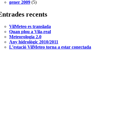
gener 2009
(5)
Entrades recents
VilMeteo es translada
Quan plou a Vila-real
Meteorologia 2.0
Any hidrològic 2010/2011
L’estació VilMeteo torna a estar conectada