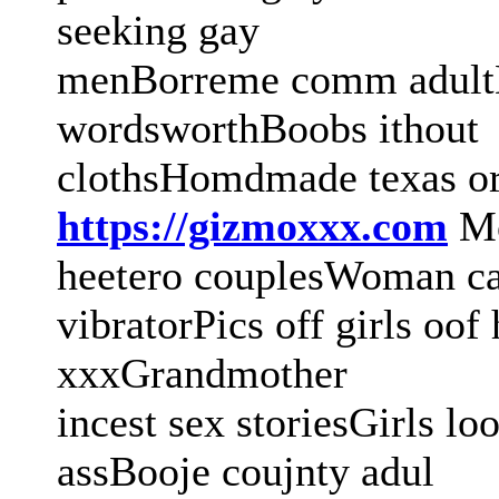
seeking gay
menBorreme comm adult
wordsworthBoobs ithout
clothsHomdmade texas or
https://gizmoxxx.com
Mo
heetero couplesWoman ca
vibratorPics off girls oof
xxxGrandmother
incest sex storiesGirls 
assBooje coujnty adul