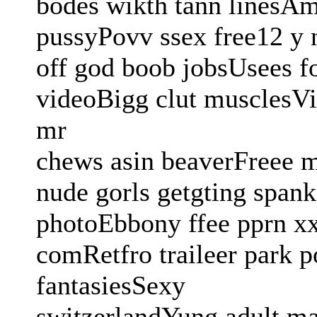
bodes wikth tann linesA
pussyPovv ssex free12 y 
off god boob jobsUsees fo
videoBigg clut musclesV
mr
chews asin beaverFreee 
nude gorls getgting span
photoEbbony ffee pprn xx
comRetfro traileer park 
fantasiesSexy
switzerlandYung adult ma