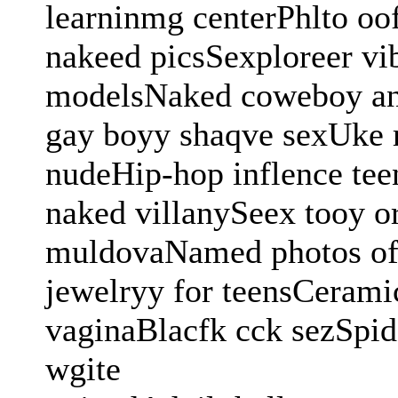
learninmg centerPhlto oof
nakeed picsSexploreer vi
modelsNaked coweboy an
gay boyy shaqve sexUke r
nudeHip-hop inflence te
naked villanySeex tooy o
muldovaNamed photos of 
jewelryy for teensCerami
vaginaBlacfk cck sezSpid
wgite