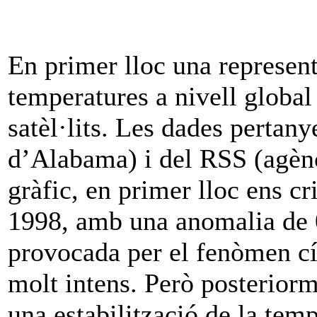
En primer lloc una represent
temperatures a nivell globa
satèl·lits. Les dades pertan
d’Alabama) i del RSS (agènc
gràfic, en primer lloc ens cr
1998, amb una anomalia de 0
provocada per el fenòmen c
molt intens. Però posteriorm
una estabilització de la tem