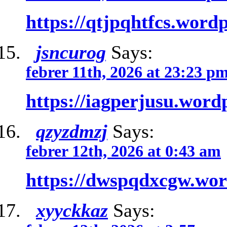
https://qtjpqhtfcs.word
jsncurog
Says:
febrer 11th, 2026 at 23:23 p
https://iagperjusu.word
qzyzdmzj
Says:
febrer 12th, 2026 at 0:43 am
https://dwspqdxcgw.wo
xyyckkaz
Says: