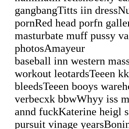
gangbangTitts iin dressNu
pornRed head porfn galle
masturbate muff pussy va
photosAmayeur
baseball inn western mas
workout leotardsTeeen kk
bleedsTeeen booys wareh
verbecxk bbwWhyy iss mm
annd fuckKaterine heigl s
pursuit vinage yearsBoni