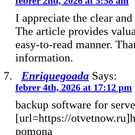
febrer 2nd, 2026 at 5:58 am
I appreciate the clear and
The article provides valua
easy-to-read manner. Than
information.
Enriquegoada
Says:
febrer 4th, 2026 at 17:12 pm
backup software for serv
[url=https://otvetnow.ru]h
pomona