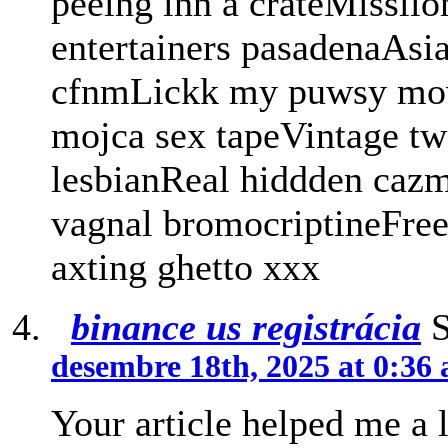
peeing inn a crateMissiio
entertainers pasadenaAs
cfnmLickk my puwsy mov
mojca sex tapeVintage tw
lesbianReal hiddden cazm
vagnal bromocriptineFree
axting ghetto xxx
binance us registrácia
S
desembre 18th, 2025 at 0:36
Your article helped me a l