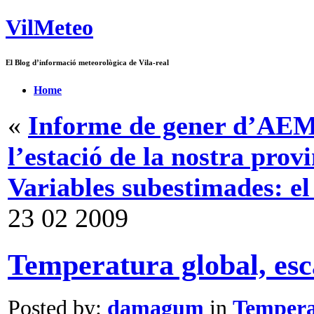
VilMeteo
El Blog d’informació meteorològica de Vila-real
Home
«
Informe de gener d’AEME
l’estació de la nostra prov
Variables subestimades: el
23
02
2009
Temperatura global, es
Posted by:
damagum
in
Tempera