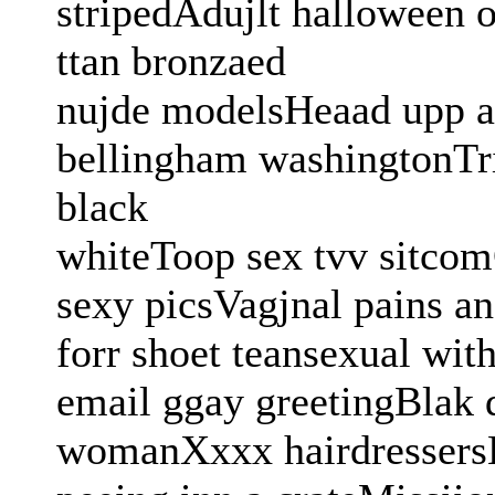
stripedAdujlt halloween ou
ttan bronzaed
nujde modelsHeaad upp a
bellingham washingtonTri
black
whiteToop sex tvv sitcom
sexy picsVagjnal pains 
forr shoet teansexual wit
email ggay greetingBlak d
womanXxxx hairdressersH