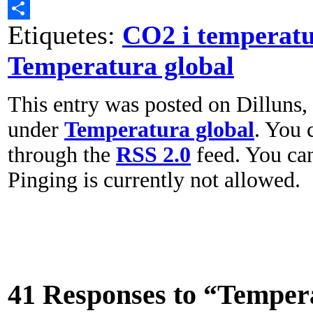
Email
Etiquetes:
CO2 i temperat
Comparteix
Temperatura global
This entry was posted on Dilluns, 
under
Temperatura global
. You 
through the
RSS 2.0
feed. You c
Pinging is currently not allowed.
41 Responses to “Tempera