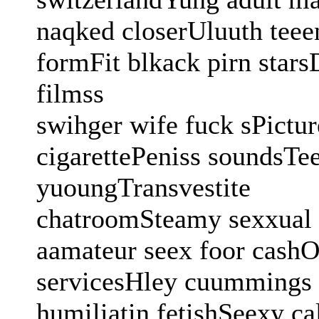
naqked closerUluuth teee
formFit blkack pirn star
filmss
swihger wife fuck sPicture
cigarettePeniss soundsTee
yuoungTransvestite
chatroomSteamy sexxual
aamateur seex foor cashO
servicesHley cuummings 
humiliatin fetishSeexy c