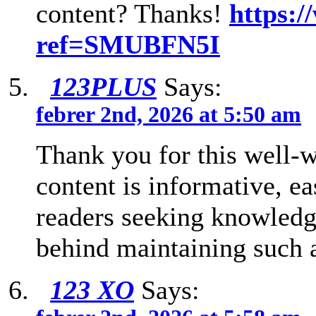
content? Thanks!
https:/
ref=SMUBFN5I
123PLUS
Says:
febrer 2nd, 2026 at 5:50 am
Thank you for this well-w
content is informative, ea
readers seeking knowledge
behind maintaining such a
123 XO
Says: